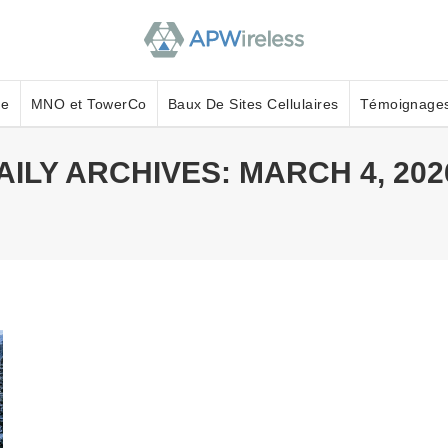
ue
MNO et TowerCo
Baux De Sites Cellulaires
Témoignage
AILY ARCHIVES:
MARCH 4, 202
You are here:
us louez un site de télécommunications sur
propriété pour lequel vous percevez un loyer
actez-nous pour découvrir ce qu'APWireless
vous offrir.