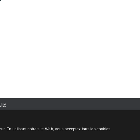
Nom
*
one
Votre email
*
*
t
uhaite m'inscrire pour recevoir les futures communications mark
Vous pouvez annuler votre inscription à tout moment.
lité
e cookies
n
de la Californie
eur. En utilisant notre site Web, vous acceptez tous les cookies