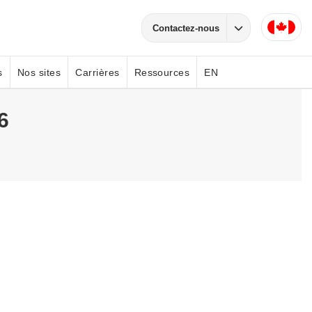
Contactez-nous
s
Nos sites
Carrières
Ressources
EN
6
 votre
,
 peut