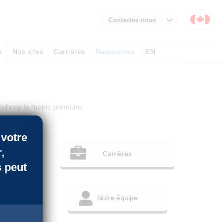
Contactez-nous
s
Nos sites
Carrières
Ressources
EN
éléphone le moins premium.
×
 votre
,
Carrières
 peut
Notre équipe