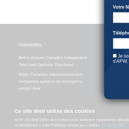
Votre 
Téléph
Nouvelles
APWirele
Consen
Je so
Bell to Acquire Canada’s Independent
EQT and PS
d'APW. 
Telecoms Operator Distributel
Radius Glob
Major Canadian telecommunication
companies agree to an emergency
outage deal
Ce site Web utilise des cookies
Notre site Web utilise des cookies pour améliorer l'expérience utilisat
Politique de confidentia
conformément à notre Politique relative aux cookies.
En savoir plus
Politique en matière d