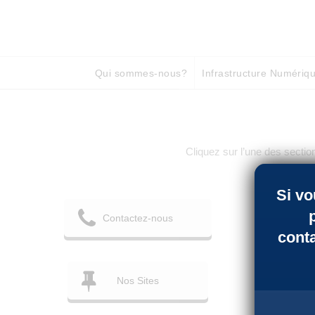
Qui sommes-nous?
Infrastructure Numériq
Cliquez sur l’une des sectio
Si vo
Contactez-nous
cont
Nos Sites