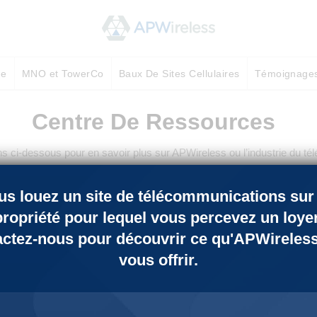
ue
MNO et TowerCo
Baux De Sites Cellulaires
Témoignage
Centre De Ressources
ns ci-dessous pour en savoir plus sur APWireless ou l’industrie du t
us louez un site de télécommunications sur
propriété pour lequel vous percevez un loyer
FAQs
Nouvelles
actez-nous pour découvrir ce qu'APWireless
vous offrir.
Ressources
Blog