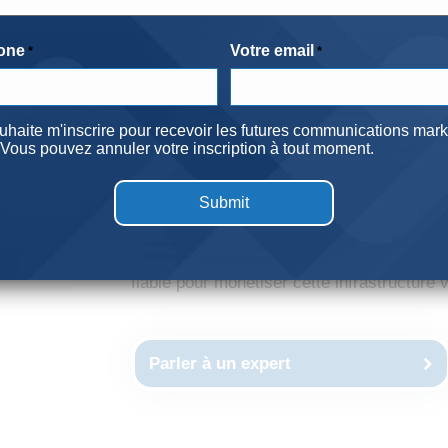
Les centres de commutation sont des actifs
one
Votre email
*
*
numérique, permettant les services vocaux
monde. APWireless se spécialise dans l’acq
à long terme auprès des opérateurs, des f
t
uhaite m'inscrire pour recevoir les futures communications mark
Vous pouvez annuler votre inscription à tout moment.
gouvernementaux et des investisseurs pri
Pour plusieurs propriétaires, ces installat
en dehors d’une stratégie de portefeuille p
actifs sans interrompre leurs opérations ess
fiable pour monétiser cette infrastructure v
Parler à un expert