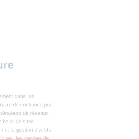
ure
sement dans les
enaire de confiance pour
opérateurs de réseaux
e baux de sites
 et la gestion d’actifs
iques, les centres de