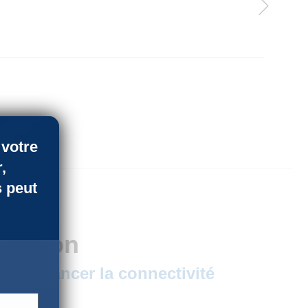
×
 votre
,
 peut
tation
faire avancer la connectivité