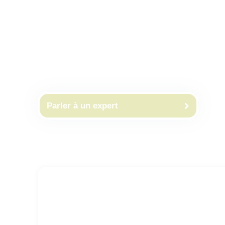
en acquérant des terrains, des droits de propriété
ces emplacements stratégiques. Nos solutions, in
constructions, les ententes de cession-bail et les
sécurité de site à long terme et une flexibilité fin
et de croître.
Parler à un expert