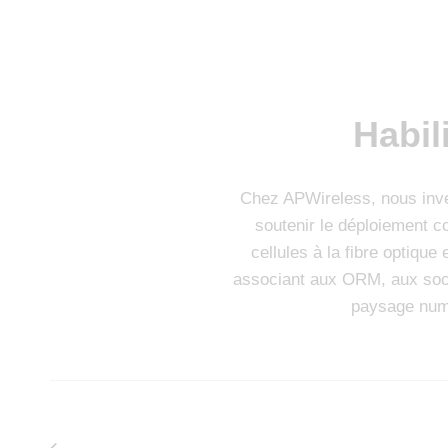
Habil
Chez APWireless, nous inves
soutenir le déploiement c
cellules à la fibre optiqu
associant aux ORM, aux socié
paysage numér