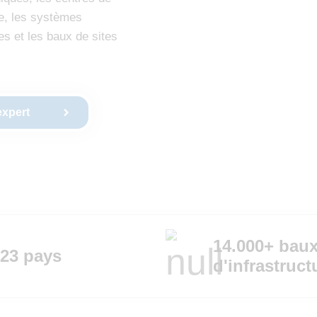
ue, les systèmes
s et les baux de sites
expert
14.000+ baux
 23 pays
d'infrastruc