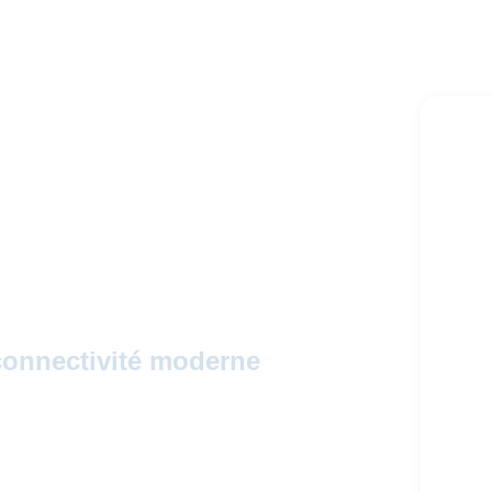
que
 connectivité moderne
ux critiques d’Internet soutenant les
nforce cette épine dorsale en investissant
partenariats avec les opérateurs de réseaux