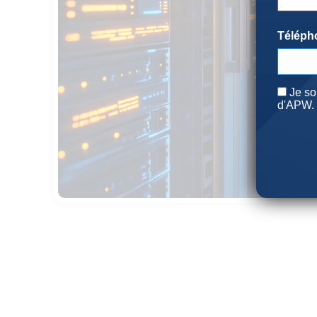
Téléph
Consen
Je so
d'APW. 