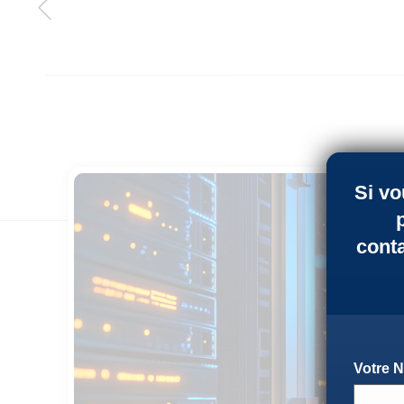
Si vo
cont
Votre 