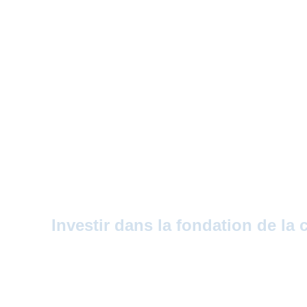
Nœuds De Fibre Opti
Investir dans la fondation de la
Les nœuds de fibre optique sont les centres nerve
services infonuagiques et la 5G, et APWireless re
dans l’immobilier sous-jacent. Nous formons des 