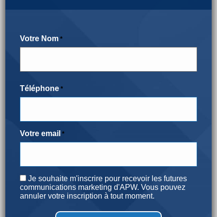
Code Postal
Votre Nom
*
Avez-vous un site de télécommunications sur votre
propriété pour lequel vous percevez un loyer?
*
Téléphone
*
Oui
Non
Non, mais j'en ai l'intention
Veuillez nous indiquer l'adresse complète de votre
Votre email
*
site de télécommunications.
Consent
Je souhaite m'inscrire pour recevoir les futures
De quel opérateur de téléphonie mobile ou
communications marketing d'APW. Vous pouvez
annuler votre inscription à tout moment.
gestionnaire d'infrastructure percevez-vous des
loyers?