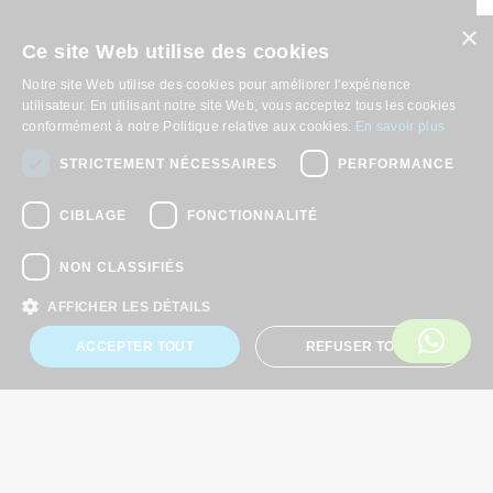
×
EQT and PSP complete acquisition of Radius Global
Ce site Web utilise des cookies
Infrastructure
Notre site Web utilise des cookies pour améliorer l'expérience
utilisateur. En utilisant notre site Web, vous acceptez tous les cookies
Blog
conformément à notre Politique relative aux cookies.
En savoir plus
STRICTEMENT NÉCESSAIRES
PERFORMANCE
De la Vision à la Réalité : Comment l’Évolution du Haut Débit
Transforme Notre Monde Par Scott Langeland, Co-CEO,
CIBLAGE
FONCTIONNALITÉ
APWireless
Utilisation et fonctionnement des antennes de téléphonie
NON CLASSIFIÉS
mobile
AFFICHER LES DÉTAILS
ACCEPTER TOUT
REFUSER TOUT