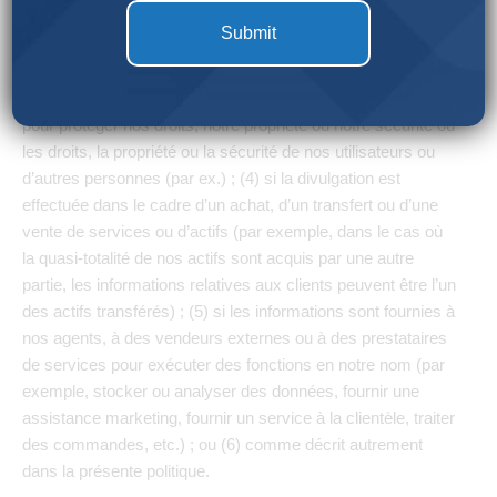
aux règlements applicables, aux demandes
gouvernementales et quasi-gouvernementales, aux
ordonnances du tribunal ou aux assignations, pour faire
respecter nos conditions d’utilisation ou d’autres accords, ou
pour protéger nos droits, notre propriété ou notre sécurité ou
les droits, la propriété ou la sécurité de nos utilisateurs ou
d’autres personnes (par ex.) ; (4) si la divulgation est
effectuée dans le cadre d’un achat, d’un transfert ou d’une
vente de services ou d’actifs (par exemple, dans le cas où
la quasi-totalité de nos actifs sont acquis par une autre
partie, les informations relatives aux clients peuvent être l’un
des actifs transférés) ; (5) si les informations sont fournies à
nos agents, à des vendeurs externes ou à des prestataires
de services pour exécuter des fonctions en notre nom (par
exemple, stocker ou analyser des données, fournir une
assistance marketing, fournir un service à la clientèle, traiter
des commandes, etc.) ; ou (6) comme décrit autrement
dans la présente politique.