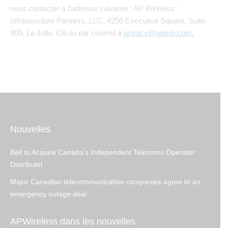
nous contacter à l’adresse suivante : AP Wireless
Infrastructure Partners, LLC, 4250 Executive Square, Suite
900, La Jolla, CA ou par courriel à
privacy@apwip.com
.
Nouvelles
Bell to Acquire Canada’s Independent Telecoms Operator
Distributel
Major Canadian telecommunication companies agree to an
emergency outage deal
APWireless dans les nouvelles