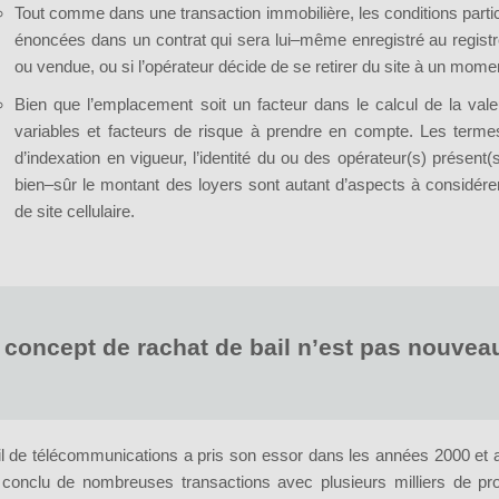
 vous louez un site de
Tout comme dans une transaction immobilière, les conditions particul
lécommunications sur votre
énoncées dans un contrat qui sera lui–même enregistré au registre
ou vendue, ou si l’opérateur décide de se retirer du site à un mome
opriété pour lequel vous
Bien que l’emplacement soit un facteur dans le calcul de la vale
rcevez un loyer, contactez-nou
variables et facteurs de risque à prendre en compte. Les termes 
d’indexation en vigueur, l’identité du ou des opérateur(s) présent(s)
our découvrir ce qu'APWireless
bien–sûr le montant des loyers sont autant d’aspects à considérer 
ut vous offrir.
de site cellulaire.
re Nom
*
concept de rachat de bail n’est pas nouveau
éphone
Votre email
*
*
ail de télécommunications a pris son essor dans les années 2000 et 
conclu de nombreuses transactions avec plusieurs milliers de pro