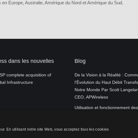
s en Europe, Australie, Amérique du Nord et Amérique du Sud.
sent
e souhaite m'inscrire pour recevoir les futures communications
eting d'APW. Vous pouvez annuler votre inscription à tout mom
ss dans les nouvelles
Blog
P complete acquisition of
De la Vision à la Réalité : Comm
al Infrastructure
l’Évolution du Haut Débit Transf
Notre Monde Par Scott Langelan
CEO, APWireless
Utilisation et fonctionnement des
antennes de téléphonie mobile
eur. En utilisant notre site Web, vous acceptez tous les cookies