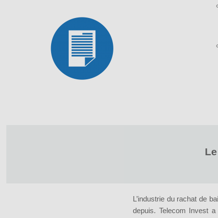
Si
té
pr
pe
p
pe
Vot
Le 
Tél
L’industrie du rachat de b
depuis. Telecom Invest a 