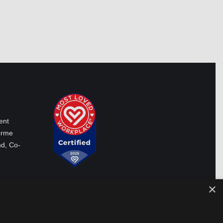
ent.
ent
orme
d, Co-
×