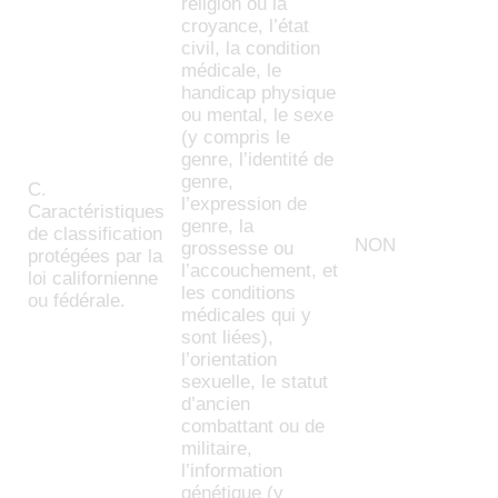
religion ou la
croyance, l’état
civil, la condition
médicale, le
handicap physique
ou mental, le sexe
(y compris le
genre, l’identité de
genre,
C.
l’expression de
Caractéristiques
genre, la
de classification
NON
grossesse ou
protégées par la
l’accouchement, et
loi californienne
les conditions
ou fédérale.
médicales qui y
sont liées),
l’orientation
sexuelle, le statut
d’ancien
combattant ou de
militaire,
l’information
génétique (y