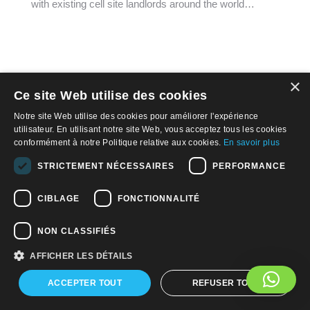
with existing cell site landlords around the world…
Téléphone
*
Votre email
*
×
Ce site Web utilise des cookies
© 2026, APWireless Investments ULC
Politique de confidentialité
Notre site Web utilise des cookies pour améliorer l'expérience
Politique en matière de cookies
utilisateur. En utilisant notre site Web, vous acceptez tous les cookies
Consent
Je souhaite m'inscrire pour recevoir les futures
conformément à notre Politique relative aux cookies.
En savoir plus
Conditions d'Utililisation
communications marketing d'APW. Vous pouvez
Avis de confidentialité de la Californie
annuler votre inscription à tout moment.
STRICTEMENT NÉCESSAIRES
PERFORMANCE
CIBLAGE
FONCTIONNALITÉ
Find us on:
Facebook
Linkedin
YouTube
NON CLASSIFIÉS
AFFICHER LES DÉTAILS
ACCEPTER TOUT
REFUSER TOUT